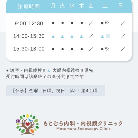
月
火
水
木
金
土
日
診療時間
●
●
●
●
／
●※
／
9:00-12:30
14:00-15:30
▲
▲
▲
▲
／
▲※
／
15:30-18:00
●
●
●
●
／
●※
／
●
診察・内視鏡検査
▲
大腸内視鏡検査優先
受付時間は診察終了の30分前までです
【休診】金曜、日曜、祝日、第2・第4土曜