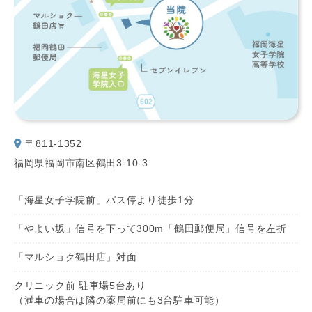
〒811-1352
福岡県福岡市南区鶴田3-10-3
「海星女子学院前」バス停より徒歩1分
「やよい坂」信号を下って300m「鶴田郵便局」信号を左折
「マルショク鶴田店」対面
クリニック前 駐車場5台あり
（満車の場合は隣の薬局前にも3台駐車可能）